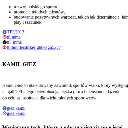
rozwój polskiego sportu,
promocję młodych talentów,
budowanie pozytywnych wartości, takich jak determinacja, fair
play i szacunek.
TFL2013
tfl.mma
tfl_mma
tflthunderstrikefightleagu5277
KAMIL GIEZ
Kamil Giez to utalentowany zawodnik sportów walki, który występu
na gali TFL. Jego determinacja, ciężka praca i nieustanne dążenie
do celu są inspiracją dla wielu młodych sportowców.
giez.kamil
giez.kamil
Wspieramy tych, którzy
z odwagą sięgają po więcej