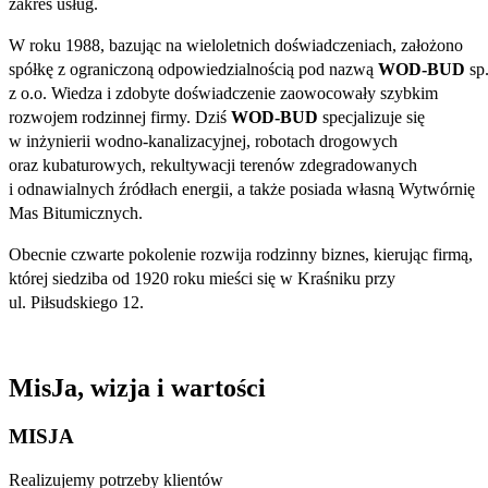
zakres usług.
W roku 1988, bazując na wieloletnich doświadczeniach, założono
spółkę z ograniczoną odpowiedzialnością pod nazwą
WOD-BUD
sp
z o.o. Wiedza i zdobyte doświadczenie zaowocowały szybkim
rozwojem rodzinnej firmy. Dziś
WOD-BUD
specjalizuje się
w inżynierii wodno-kanalizacyjnej, robotach drogowych
oraz kubaturowych, rekultywacji terenów zdegradowanych
i odnawialnych źródłach energii, a także posiada własną Wytwórnię
Mas Bitumicznych.
Obecnie czwarte pokolenie rozwija rodzinny biznes, kierując firmą,
której siedziba od 1920 roku mieści się w Kraśniku przy
ul. Piłsudskiego 12.
MisJa, wizja i wartości
MISJA
Realizujemy potrzeby klientów