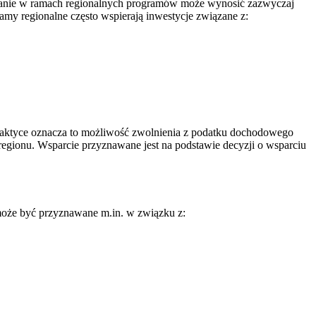
wanie w ramach regionalnych programów może wynosić zazwyczaj
amy regionalne często wspierają inwestycje związane z:
W praktyce oznacza to możliwość zwolnienia z podatku dochodowego
regionu. Wsparcie przyznawane jest na podstawie decyzji o wsparciu
może być przyznawane m.in. w związku z: