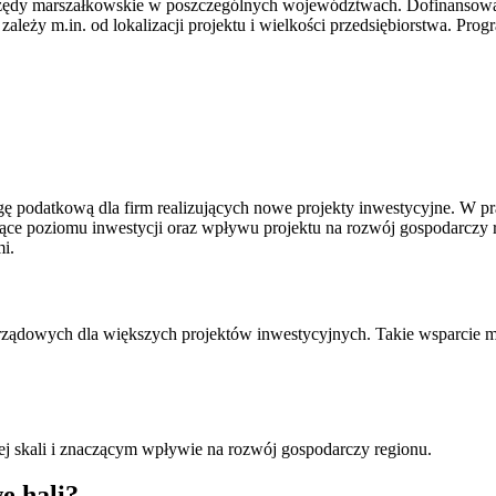
 urzędy marszałkowskie w poszczególnych województwach. Dofinanso
eży m.in. od lokalizacji projektu i wielkości przedsiębiorstwa. Progr
e ulgę podatkową dla firm realizujących nowe projekty inwestycyjne. 
czące poziomu inwestycji oraz wpływu projektu na rozwój gospodarczy 
i.
rządowych dla większych projektów inwestycyjnych. Takie wsparcie 
ej skali i znaczącym wpływie na rozwój gospodarczy regionu.
ę hali?