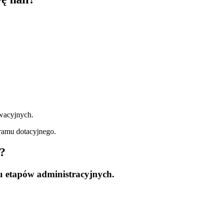
wacyjnych.
ramu dotacyjnego.
ę?
ku etapów administracyjnych.