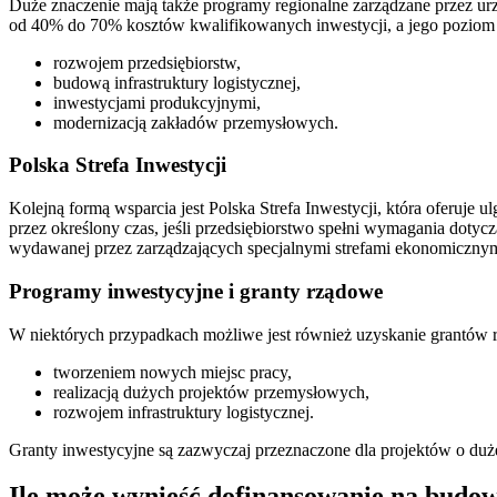
Duże znaczenie mają także programy regionalne zarządzane przez
od 40% do 70% kosztów kwalifikowanych inwestycji, a jego poziom zal
rozwojem przedsiębiorstw,
budową infrastruktury logistycznej,
inwestycjami produkcyjnymi,
modernizacją zakładów przemysłowych.
Polska Strefa Inwestycji
Kolejną formą wsparcia jest Polska Strefa Inwestycji, która oferuj
przez określony czas, jeśli przedsiębiorstwo spełni wymagania doty
wydawanej przez zarządzających specjalnymi strefami ekonomicznym
Programy inwestycyjne i granty rządowe
W niektórych przypadkach możliwe jest również uzyskanie grantów 
tworzeniem nowych miejsc pracy,
realizacją dużych projektów przemysłowych,
rozwojem infrastruktury logistycznej.
Granty inwestycyjne są zazwyczaj przeznaczone dla projektów o duż
Ile może wynieść dofinansowanie na budow