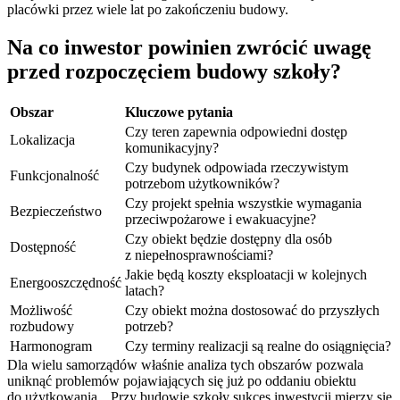
placówki przez wiele lat po zakończeniu budowy.
Na co inwestor powinien zwrócić uwagę
przed rozpoczęciem budowy szkoły?
Obszar
Kluczowe pytania
Czy teren zapewnia odpowiedni dostęp
Lokalizacja
komunikacyjny?
Czy budynek odpowiada rzeczywistym
Funkcjonalność
potrzebom użytkowników?
Czy projekt spełnia wszystkie wymagania
Bezpieczeństwo
przeciwpożarowe i ewakuacyjne?
Czy obiekt będzie dostępny dla osób
Dostępność
z niepełnosprawnościami?
Jakie będą koszty eksploatacji w kolejnych
Energooszczędność
latach?
Możliwość
Czy obiekt można dostosować do przyszłych
rozbudowy
potrzeb?
Harmonogram
Czy terminy realizacji są realne do osiągnięcia?
Dla wielu samorządów właśnie analiza tych obszarów pozwala
uniknąć problemów pojawiających się już po oddaniu obiektu
do użytkowania. „Przy budowie szkoły sukces inwestycji mierzy się