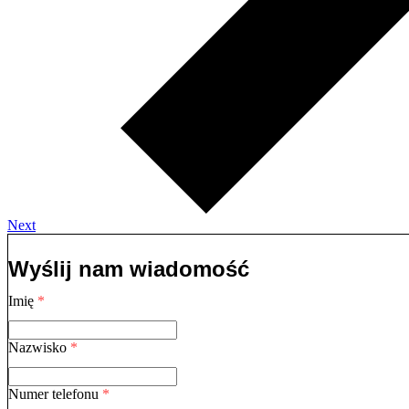
Next
Wyślij nam wiadomość
Imię
*
Nazwisko
*
Numer telefonu
*