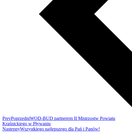
Prev
Poprzedni
WOD-BUD partnerem II Mistrzostw Powiatu
Kraśnickiego w Pływaniu
Następny
Wszystkiego najlepszego dla Pań i Panów!